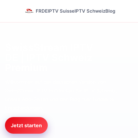
FR
DE
IPTV Suisse
IPTV Schweiz
Blog
SwissStream IPTV
DE | IPTV Schweiz
Premium
Willkommen auf der deutschen Version von
SwissStream IPTV. Entdecken Sie IPTV Schweiz,
unsere Abo-Seiten und den Blog fuer fundierte
Entscheidungen.
Jetzt starten