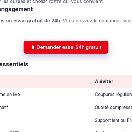
es durées et choisir l’offre qui vous convient.
s engagement
ons un
essai gratuit de 24h
. Vous pouvez le demander simpl
📱 Demander essai 24h gratuit
essentiels
À éviter
me en live
Coupures régulièr
atif
Qualité compress
Support lent ou EN