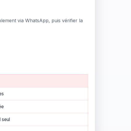
ement via WhatsApp, puis vérifier la
es
ée
 seul