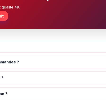
 qualite 4K.
it
ommandee ?
 ?
on ?