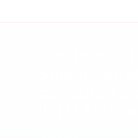
Meilleur IP
Suisse: stra
complete p
IPTV Suisse
Analyse complete pour trouver le meilleur I
support et valeur.