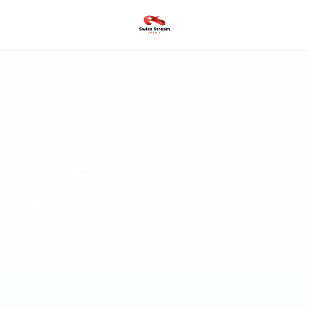
TV
tegie
our
PTV Suisse en 2026: stabilite, qualite,