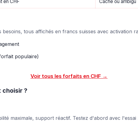
nt en CHF
Caché ou ambigu
besoins, tous affichés en francs suisses avec activation ra
gagement
forfait populaire)
Voir tous les forfaits en CHF →
t choisir ?
abilité maximale, support réactif. Testez d'abord avec
l'essai