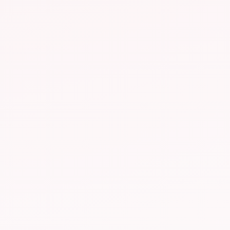
arantie
24/7
Assistance rapide