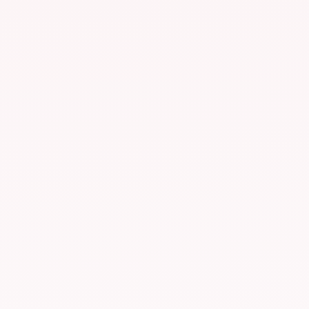
4K
Qualite Ultra HD
99.9%
Disponibilite g